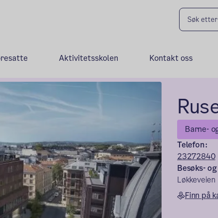
oresatte
Aktivitetsskolen
Kontakt oss
Ruse
Barne- o
Telefon:
23272840
Besøks- og
Løkkeveien
Finn på k