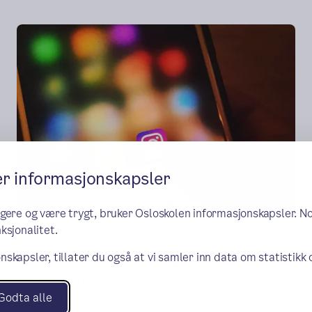
er informasjonskapsler
ngere og være trygt, bruker Osloskolen informasjonskapsler. N
ksjonalitet.
Ruseløkka avvikler skolenes
nskapsler, tillater du også at vi samler inn data om statistikk
Facebook- og Instagram-profiler
Nå avslutter vi skolens kontoer på Facebook
og Instagram.
Godta alle