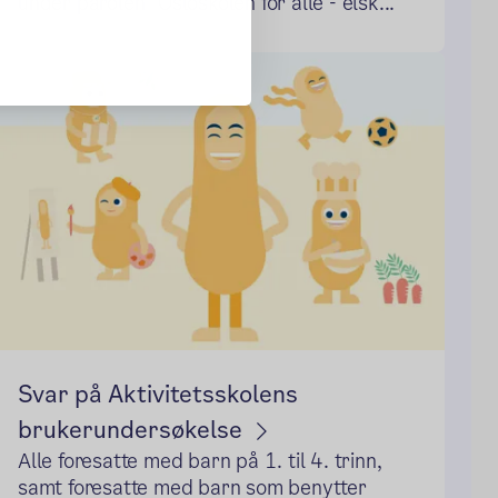
under parolen "Osloskolen for alle - elsk...
Svar på Aktivitetsskolens
brukerundersøkelse
Alle foresatte med barn på 1. til 4. trinn,
samt foresatte med barn som benytter