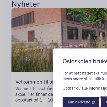
Nyheter
Osloskolen bruk
For at nettstedet skal fu
mens andre sikrer ulik fun
Velkommen til skolestart i august!
Godtar du alle informasjo
Vel møtt til skoleåret 2026/27 på Ruseløkka
skole. Her finner dere informasjon om
oppstart på 1. - 10. trinn!
Kun nødvendige