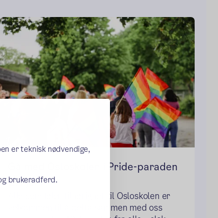
oen er teknisk nødvendige,
Gå med Osloskolen i Pride-paraden
 og brukeradferd.
27. juni
Alle som føler tilhørighet til Osloskolen er
velkommen til å delta sammen med oss