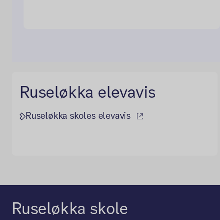
Ruseløkka elevavis
(ekstern lenke)
Ruseløkka skoles elevavis
Ruseløkka skole