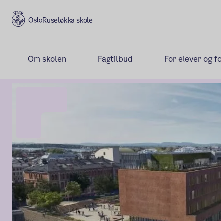
Ruseløkka skole
Om skolen
Fagtilbud
For elever og f