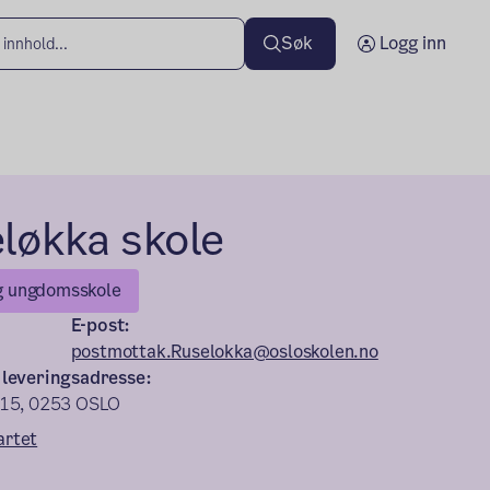
Søk
Logg inn
løkka skole
g ungdomsskole
E-post:
postmottak.Ruselokka@osloskolen.no
 leveringsadresse:
 15, 0253 OSLO
artet