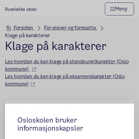
Meny
Ruseløkka skole
Hovedseksjon
Forsiden
For elever og foresatte
Klage på karakterer
Klage på karakterer
Les hvordan du kan klage på standpunktkarakter (Oslo
(ekstern lenke)
kommune)
Les hvordan du kan klage på eksamenskarakter (Oslo
(ekstern lenke)
kommune)
Publisert:
24.03.2015
Endret:
05.01.2019
Osloskolen bruker
informasjonskapsler