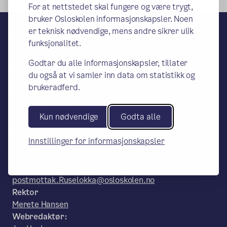
For at nettstedet skal fungere og være trygt,
bruker Osloskolen informasjonskapsler. Noen
Ruseløkka skole
er teknisk nødvendige, mens andre sikrer ulik
funksjonalitet.
– en del av Osloskolen
Godtar du alle informasjonskapsler, tillater
Besøks- og leveringsadresse:
du også at vi samler inn data om statistikk og
Løkkeveien 15, 0253 OSLO
brukeradferd.
Postadresse:
Oslo kommune, Utdanningsetaten,
Kun nødvendige
Godta alle
Ruseløkka skole, Postboks 6127
Etterstad, 0602 Oslo
Innstillinger for informasjonskapsler
Telefon:
23272840
E-post:
postmottak.Ruselokka@osloskolen.no
Rektor
Merete Hansen
Webredaktør: