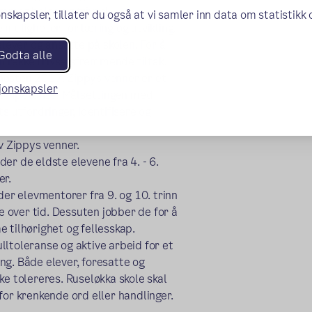
mmer helse og trivsel.
nskapsler, tillater du også at vi samler inn data om statistikk
 muligheter for læring og utvikling.
elever og ansatte på skolen. For å
Godta alle
en rekke trivselsfremmende tiltak.
a høsten 2017. Zippys venner er et
sjonskapsler
 kompetanse. Målsettingen med
s utfordringer, identifisere og
v Zippys venner.
 der de eldste elevene fra 4. - 6.
er.
r elevmentorer fra 9. og 10. trinn
se over tid. Dessuten jobber de for å
 tilhørighet og fellesskap.
lltoleranse og aktive arbeid for et
ng. Både elever, foresatte og
ke tolereres. Ruseløkka skole skal
for krenkende ord eller handlinger.