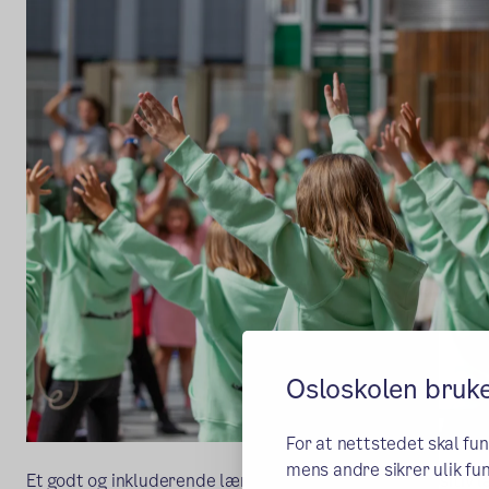
Osloskolen bruk
For at nettstedet skal fu
mens andre sikrer ulik fun
Et godt og inkluderende læringsmiljø bidrar til en positiv l