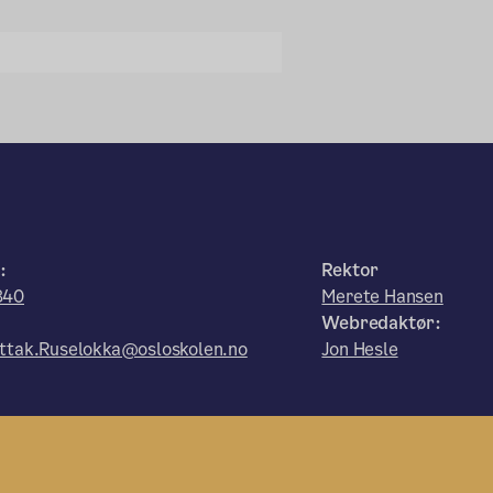
:
Rektor
840
Merete Hansen
Webredaktør:
ttak.Ruselokka@osloskolen.no
Jon Hesle