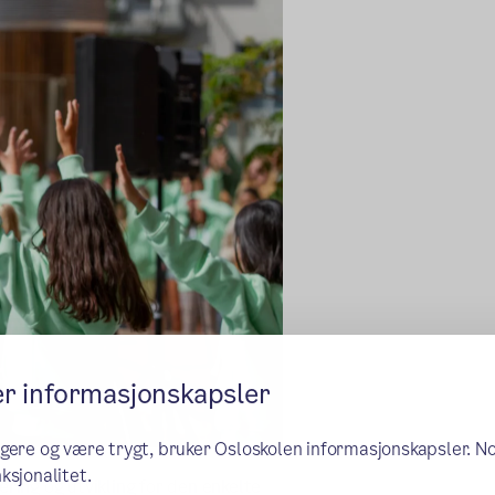
er informasjonskapsler
ngere og være trygt, bruker Osloskolen informasjonskapsler. N
ksjonalitet.
æring og utvikling for den enkelte