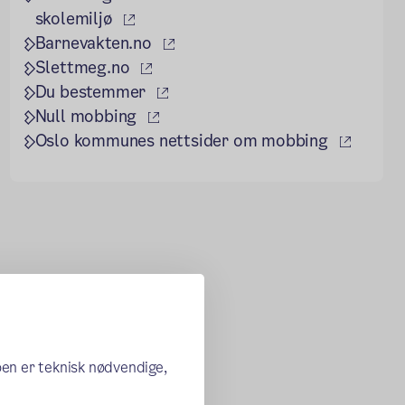
(ekstern lenke)
skolemiljø
(ekstern lenke)
Barnevakten.no
(ekstern lenke)
Slettmeg.no
(ekstern lenke)
Du bestemmer
(ekstern lenke)
Null mobbing
(ekster
Oslo kommunes nettsider om mobbing
oen er teknisk nødvendige,