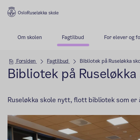
Ruseløkka skole
Om skolen
Fagtilbud
For elever og f
Hovedseksjon
Forsiden
Fagtilbud
Bibliotek på Ruseløkka sk
Bibliotek på Ruseløkka
Ruseløkka skole nytt, flott bibliotek som er 