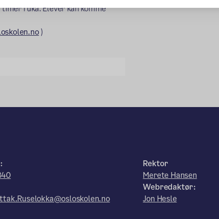
e timer i uka. Elever kan komme
loskolen.no
)
:
Rektor
840
Merete Hansen
Webredaktør:
ttak.Ruselokka@osloskolen.no
Jon Hesle