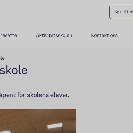
oresatte
Aktivitetsskolen
Kontakt oss
ole
 skole
åpent for skolens elever.