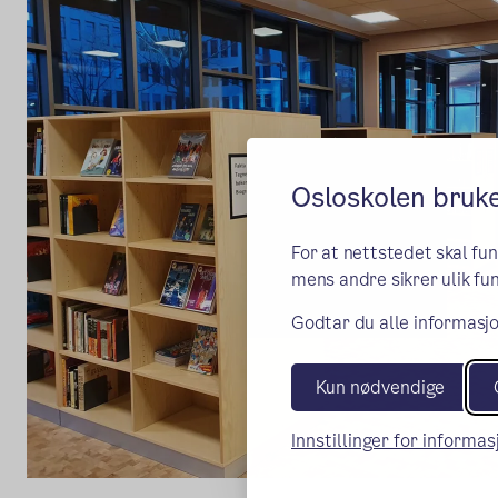
Osloskolen bruk
For at nettstedet skal fu
mens andre sikrer ulik fun
Godtar du alle informasjo
Kun nødvendige
Innstillinger for informa