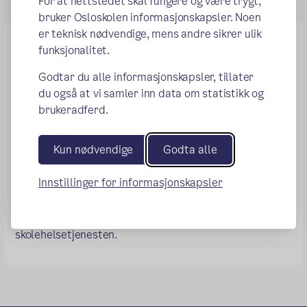
For at nettstedet skal fungere og være trygt,
bruker Osloskolen informasjonskapsler. Noen
er teknisk nødvendige, mens andre sikrer ulik
Pålogging Helsenorge.no
funksjonalitet.
Foresatte til elever under 16 år og elever fra 16 år og
Godtar du alle informasjonskapsler, tillater
oppover kan bruke helsenorge.no for å kontakte
du også at vi samler inn data om statistikk og
skolehelsetjenesten.
brukeradferd.
Slik gjør du:
Kun nødvendige
Godta alle
Logg deg inn på helsenorge.no
Hvis foresatt: Velg barnet det gjelder
Innstillinger for informasjonskapsler
Klikk på helsekontakter
Under helsekontakter finner du skolehelsetjenesten
Skriv en melding for å komme i kontakt med
skolehelsetjenesten.