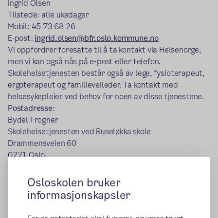
Ingrid Olsen
Tilstede: alle ukedager
Mobil: 45 73 68 26
E-post:
ingrid.olsen@bfr.oslo.kommune.no
Vi oppfordrer foresatte til å ta kontakt via Helsenorge,
men vi kan også nås på e-post eller telefon.
Skolehelsetjenesten består også av lege, fysioterapeut,
ergoterapeut og familieveileder. Ta kontakt med
helsesykepleier ved behov for noen av disse tjenestene.
Postadresse:
Bydel Frogner
Skolehelsetjenesten ved Ruseløkka skole
Drammensveien 60
0271 Oslo
Osloskolen bruker
Publisert:
07.04.2015
Endret:
30.06.2026
informasjonskapsler