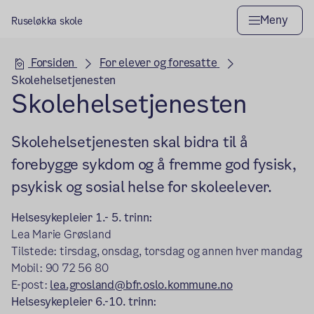
Meny
Ruseløkka skole
Hovedseksjon
Forsiden
For elever og foresatte
Skolehelsetjenesten
Skolehelsetjenesten
Skolehelsetjenesten skal bidra til å
forebygge sykdom og å fremme god fysisk,
psykisk og sosial helse for skoleelever.
Helsesykepleier 1.- 5. trinn:
Lea Marie Grøsland
Tilstede: tirsdag, onsdag, torsdag og annen hver mandag
Mobil: 90 72 56 80
E-post:
lea.grosland@bfr.oslo.kommune.no
Helsesykepleier 6.-10. trinn: