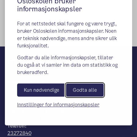
Osloskolen bruker
Publisert:
29.08.2015
Endret:
31.08.2022
informasjonskapsler
For at nettstedet skal fungere og være trygt,
bruker Osloskolen informasjonskapsler. Noen
er teknisk nødvendige, mens andre sikrer ulik
funksjonalitet.
Ruseløkka skole
Godtar du alle informasjonskapsler, tillater
du også at vi samler inn data om statistikk og
– en del av Osloskolen
brukeradferd.
Besøks- og leveringsadresse:
Løkkeveien 15, 0253 OSLO
Kun nødvendige
Godta alle
Postadresse:
Oslo kommune, Utdanningsetaten,
Innstillinger for informasjonskapsler
Ruseløkka skole, Postboks 6127
Etterstad, 0602 Oslo
Telefon:
23272840