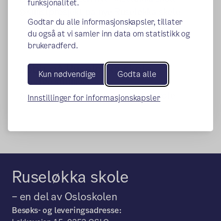
funksjonalitet.
Kunstprosjekt på nye Ruseløkka skole
Godtar du alle informasjonskapsler, tillater
du også at vi samler inn data om statistikk og
brukeradferd.
Jobb på Ruseløkka skole
Kun nødvendige
Godta alle
(ekstern lenke)
Ledige stillinger
Vil du være vikar på Ruseløkka skole
Innstillinger for informasjonskapsler
Ruseløkka skole
– en del av Osloskolen
Besøks- og leveringsadresse: