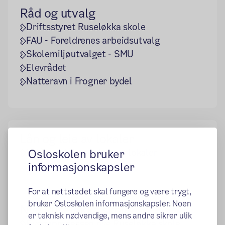
Råd og utvalg
Driftsstyret Ruseløkka skole
FAU - Foreldrenes arbeidsutvalg
Skolemiljøutvalget - SMU
Elevrådet
Natteravn i Frogner bydel
Lån og leie av lokaler
Osloskolen bruker
Utlån og leie av skolens lokaler
informasjonskapsler
For at nettstedet skal fungere og være trygt,
bruker Osloskolen informasjonskapsler. Noen
Nye Ruseløkka skole
er teknisk nødvendige, mens andre sikrer ulik
Byggeprosessen nye Ruseløkka skole