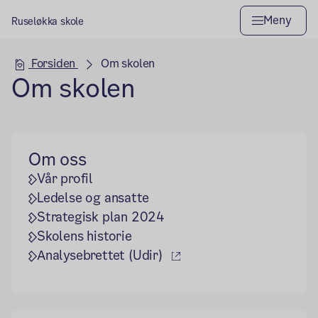
Meny
Ruseløkka skole
Hovedseksjon
Forsiden
Om skolen
Om skolen
Om oss
Vår profil
Ledelse og ansatte
Strategisk plan 2024
Skolens historie
(ekstern lenke)
Analysebrettet (Udir)