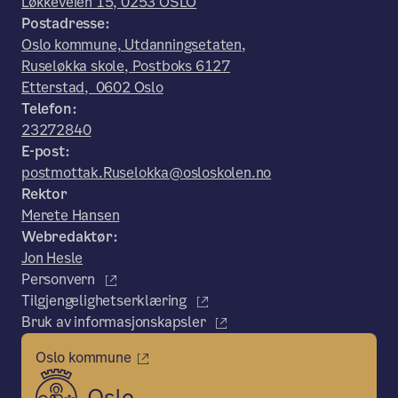
Løkkeveien 15, 0253 OSLO
Postadresse:
Oslo kommune, Utdanningsetaten,
Ruseløkka skole, Postboks 6127
Etterstad, 0602 Oslo
Telefon:
23272840
E-post:
postmottak.Ruselokka@osloskolen.no
Rektor
Merete Hansen
Webredaktør:
Jon Hesle
Personvern
Tilgjengelighetserklæring
Bruk av informasjonskapsler
Oslo kommune