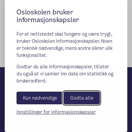
I portalen er det en egen fane som heter
internettsperre.
Osloskolen bruker
informasjonskapsler
Publisert:
24.02.2026
For at nettstedet skal fungere og være trygt,
bruker Osloskolen informasjonskapsler. Noen
er teknisk nødvendige, mens andre sikrer ulik
funksjonalitet.
Godtar du alle informasjonskapsler, tillater
du også at vi samler inn data om statistikk og
Ruseløkka skole
brukeradferd.
– en del av Osloskolen
Kun nødvendige
Godta alle
Besøks- og leveringsadresse:
Løkkeveien 15, 0253 OSLO
Innstillinger for informasjonskapsler
Postadresse:
Oslo kommune, Utdanningsetaten,
Ruseløkka skole, Postboks 6127