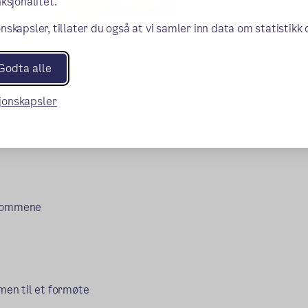
ksjonalitet.
nskapsler, tillater du også at vi samler inn data om statistikk
useløkka skole tirsdag 2.juni fra kl.
ne lærere.
Godta alle
l. 17.30-18.30 i allrommet i
ons-økt med mulighet for å stille
sjonskapsler
 god tid til
erommene
men til et formøte