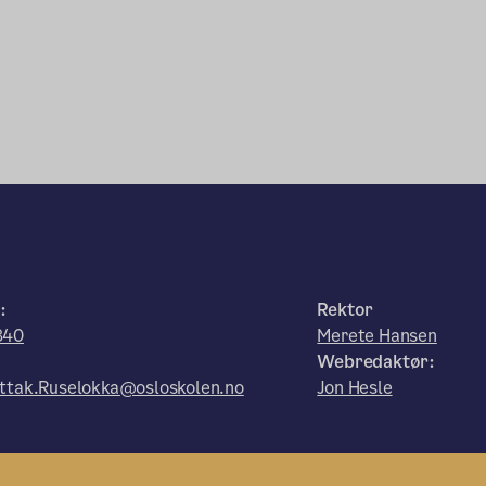
:
Rektor
840
Merete Hansen
Webredaktør:
ttak.Ruselokka@osloskolen.no
Jon Hesle