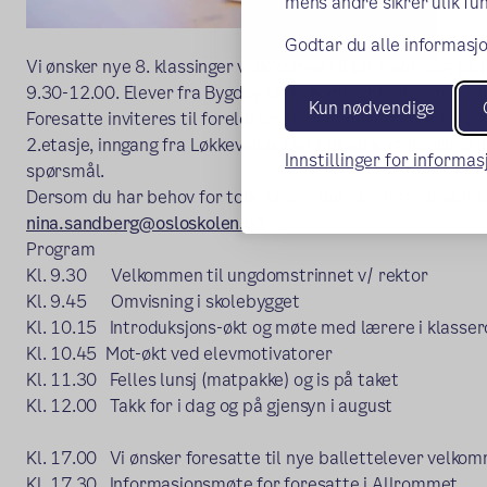
mens andre sikrer ulik fun
Godtar du alle informasjo
Vi ønsker nye 8. klassinger velkommen til bli-kjent-dag på R
9.30-12.00. Elever fra Bygdøy skole kommer i følge med si
Kun nødvendige
Foresatte inviteres til foreldremøte samme ettermiddag k
2.etasje, inngang fra Løkkeveien. Det blir en kort informasj
Innstillinger for informa
spørsmål.
Dersom du har behov for tolk, er det fint om dette meldes i
nina.sandberg@osloskolen.no
Program
Kl. 9.30 Velkommen til ungdomstrinnet v/ rektor
Kl. 9.45 Omvisning i skolebygget
Kl. 10.15 Introduksjons-økt og møte med lærere i klass
Kl. 10.45 Mot-økt ved elevmotivatorer
Kl. 11.30 Felles lunsj (matpakke) og is på taket
Kl. 12.00 Takk for i dag og på gjensyn i august
Kl. 17.00 Vi ønsker foresatte til nye ballettelever velkom
Kl. 17.30 Informasjonsmøte for foresatte i Allrommet