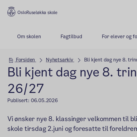
Ruseløkka skole
Om skolen
Fagtilbud
For elever og f
Hovedseksjon
Forsiden
Nyhetsarkiv
Bli kjent dag nye 8. tri
Bli kjent dag nye 8. tri
26/27
Publisert:
06.05.2026
Vi ønsker nye 8. klassinger velkommen til b
skole tirsdag 2.juni og foresatte til foreld