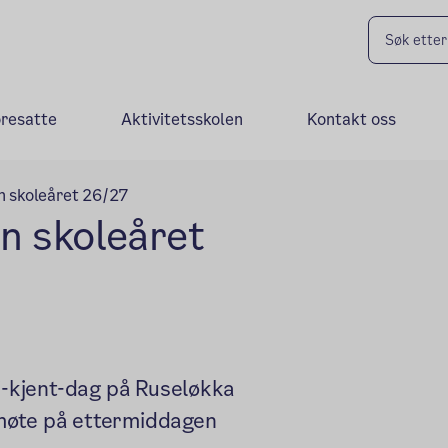
oresatte
Aktivitetsskolen
Kontakt oss
nn skoleåret 26/27
nn skoleåret
li-kjent-dag på Ruseløkka
remøte på ettermiddagen