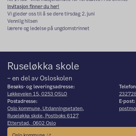
Invitasjon finner du her!
Vi gleder oss til å se dere tirsdag 2. juni
Vennlig hilsen
lærere og ledelse på ungdomstrinnet
Ruseløkka skole
– en del av Osloskolen
Besøks- og leveringsadresse:
Telefon
Løkkeveien 15, 0253 OSLO
23272
Postadresse:
E-post:
Oslo kommune, Utdanningsetaten,
postmo
Ruseløkka skole, Postboks 6127
Etterstad, 0602 Oslo
Oslo kommune